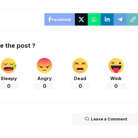
Facebook
ke the post ?
Sleepy
Angry
Dead
Wink
0
0
0
0
Leave a Comment