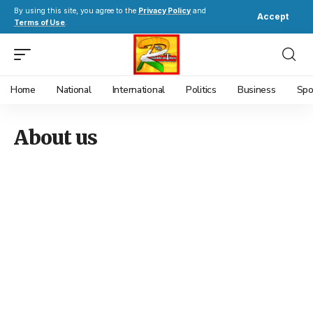
By using this site, you agree to the
Privacy Policy
and
Accept
Terms of Use
.
Home
National
International
Politics
Business
Spo
About us