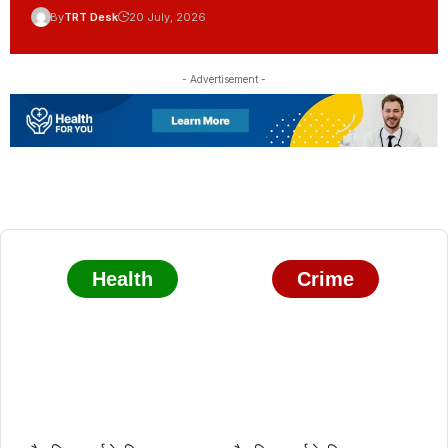
By
TRT Desk
20 July, 2026
- Advertisement -
Health
Crime