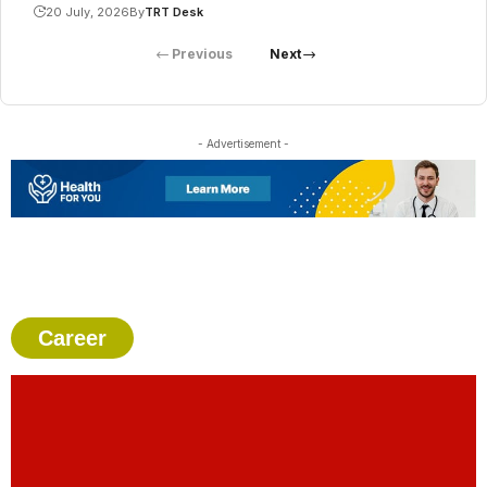
20 July, 2026
By
TRT Desk
Previous
Next
- Advertisement -
Career