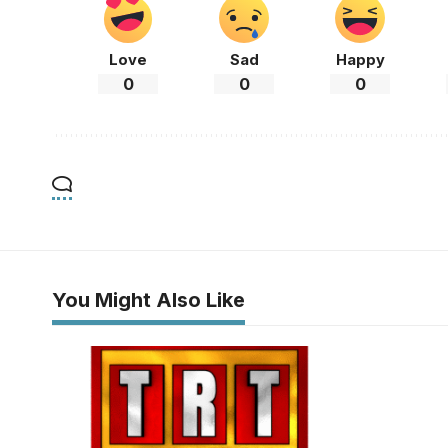
Love
Sad
Happy
0
0
0
You Might Also Like