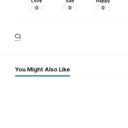
Love
Sad
Happy
0
0
0
You Might Also Like