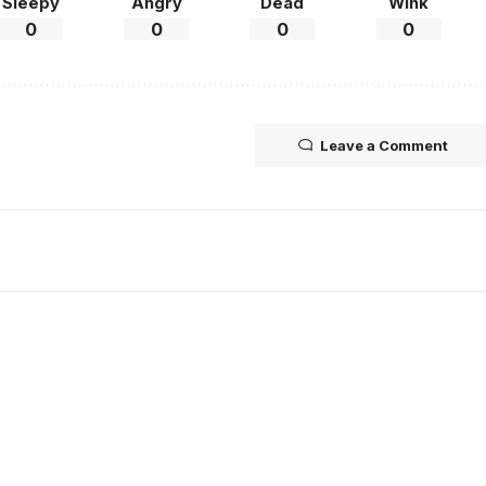
Sleepy
Angry
Dead
Wink
0
0
0
0
Leave a Comment