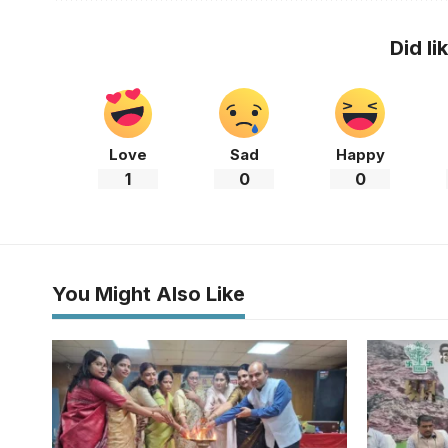
Did li
Love
Sad
Happy
1
0
0
You Might Also Like