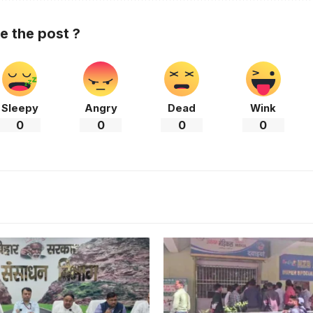
ke the post ?
Sleepy
Angry
Dead
Wink
0
0
0
0