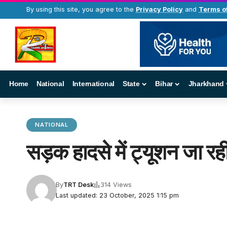
By using this site, you agree to the
Privacy Policy
and
Terms o
Home
National
International
State
Bihar
Jharkhand
NATIONAL
सड़क हादसे में ट्यूशन जा रह
By
TRT Desk
314 Views
Last updated: 23 October, 2025 1:15 pm