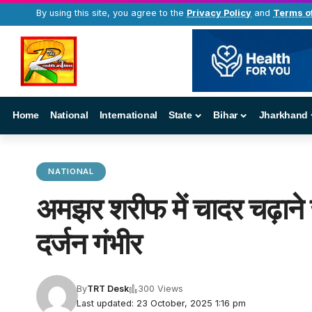
By using this site, you agree to the
Privacy Policy
and
Terms o
Home
National
International
State
Bihar
Jharkhand
NATIONAL
अमझर शरीफ में चादर चढ़ाने जा
दर्जन गंभीर
By
TRT Desk
300 Views
Last updated: 23 October, 2025 1:16 pm