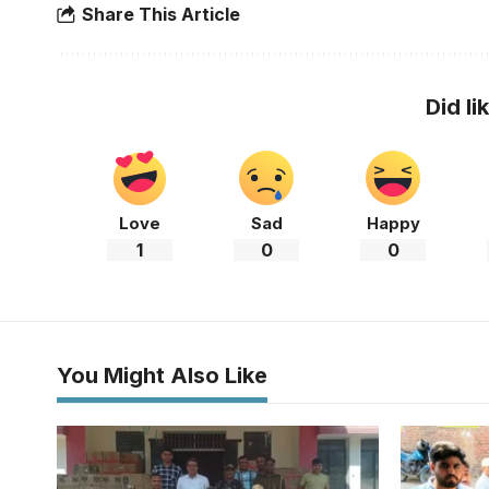
Share This Article
Did li
Love
Sad
Happy
1
0
0
You Might Also Like