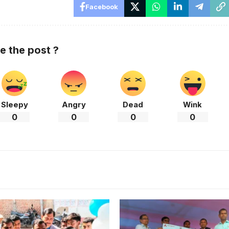
Facebook
ke the post ?
Sleepy
Angry
Dead
Wink
0
0
0
0