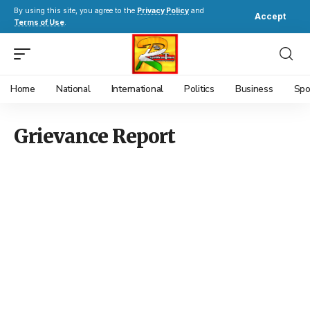
By using this site, you agree to the
Privacy Policy
and
Accept
Terms of Use
.
Home
National
International
Politics
Business
Spo
Grievance Report